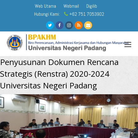
Web Utama
Webmail
Digilib
Hubungi Kami:
+62 751 7053902
Twitter
Facebook
Instagram
RSS
Email
O
M
Penyusunan Dokumen Rencana
M
Strategis (Renstra) 2020-2024
Universitas Negeri Padang