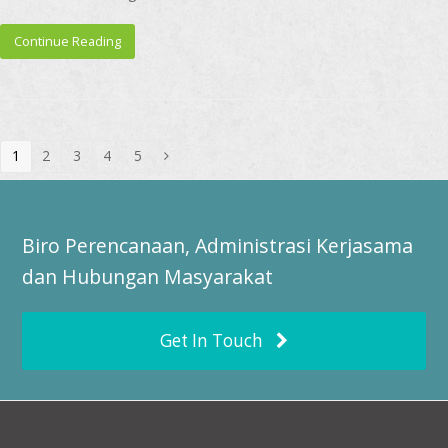
Continue Reading
Page
1
Page
2
Page
3
Page
4
Page
5
Next
Biro Perencanaan, Administrasi Kerjasama
dan Hubungan Masyarakat
Get In Touch